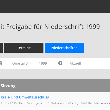
t Freigabe für Niederschrift 1999
Termine
Niederschriften
Quartal 3
1999
Aktuell
Sitzung
Kreis- und Umweltausschuss
15:10-17:15 Uhr
Sitzungsraum 1, Wilhelmstr.24 - 30, 53474 Bad Neuenahr