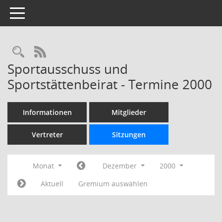
Toggle navigation
Rechercheauswahl
RSS-Feed
Sportausschuss und
Sportstättenbeirat - Termine 2000
Informationen
Mitglieder
Vertreter
Sitzungen
Monat
Dezember
2000
Aktuell
Gremium auswählen