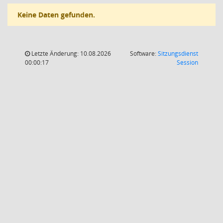
Keine Daten gefunden.
Letzte Änderung: 10.08.2026
Software:
Sitzungsdienst
(Wird in
00:00:17
Session