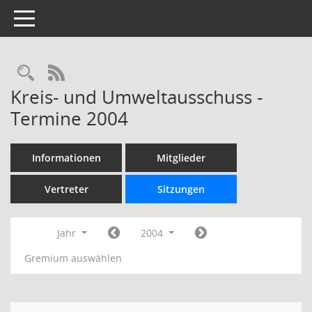
Toggle navigation
Rechercheauswahl
RSS-Feed
Kreis- und Umweltausschuss -
Termine 2004
Informationen
Mitglieder
Vertreter
Sitzungen
Jahr
2004
Gremium auswählen