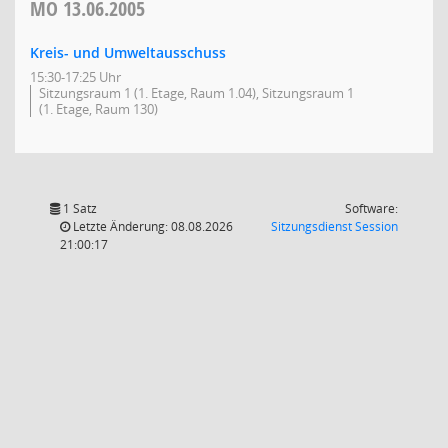
MO
13.06.2005
Kreis- und Umweltausschuss
15:30-17:25 Uhr
Sitzungsraum 1 (1. Etage, Raum 1.04), Sitzungsraum 1
(1. Etage, Raum 130)
1 Satz
Software:
(Wird in
Letzte Änderung: 08.08.2026
Sitzungsdienst
Session
21:00:17