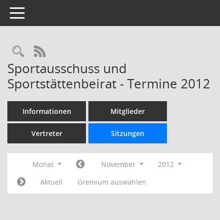
Toggle navigation
Rechercheauswahl
RSS-Feed
Sportausschuss und
Sportstättenbeirat - Termine 2012
Informationen
Mitglieder
Vertreter
Sitzungen
Monat
November
2012
Aktuell
Gremium auswählen