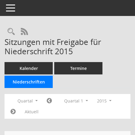
Toggle navigation
Rechercheauswahl
RSS-Feed
Sitzungen mit Freigabe für
Niederschrift 2015
Kalender
Termine
Niederschriften
Quartal
Quartal 1
2015
Aktuell