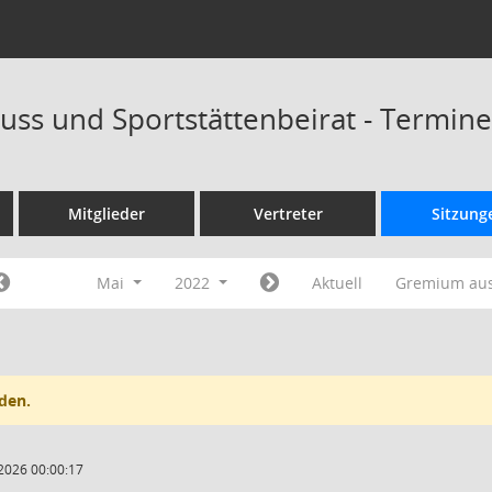
uss und Sportstättenbeirat - Termin
Mitglieder
Vertreter
Sitzung
Mai
2022
Aktuell
Gremium au
den.
2026 00:00:17