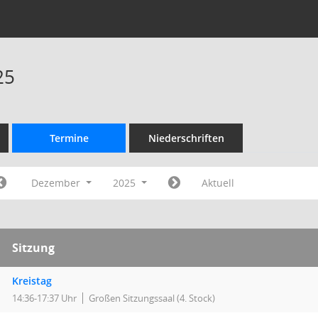
25
Termine
Niederschriften
Dezember
2025
Aktuell
Sitzung
Kreistag
14:36-17:37 Uhr
Großen Sitzungssaal (4. Stock)