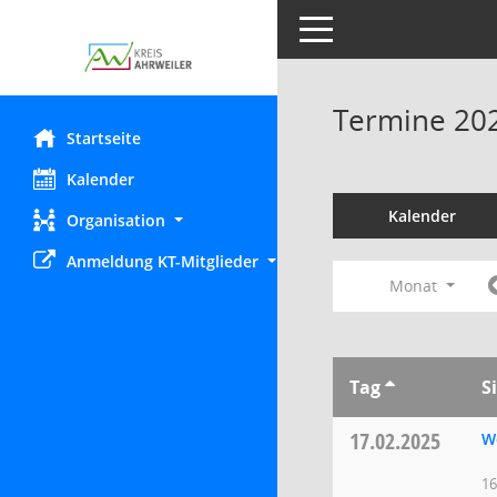
Toggle navigation
Termine 20
Startseite
Kalender
Kalender
Organisation
Anmeldung KT-Mitglieder
Monat
Tag
S
17.02.2025
W
16