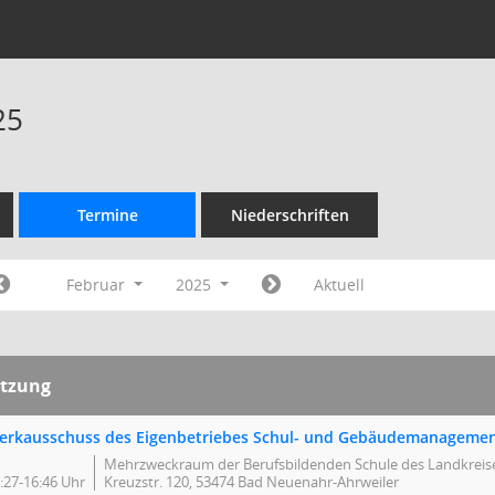
25
Termine
Niederschriften
Februar
2025
Aktuell
itzung
erkausschuss des Eigenbetriebes Schul- und Gebäudemanageme
Mehrzweckraum der Berufsbildenden Schule des Landkreise
:27-16:46 Uhr
Kreuzstr. 120, 53474 Bad Neuenahr-Ahrweiler