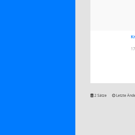
K
17
2 Sätze
Letzte Ände