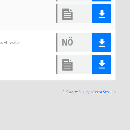
NÖ
s Ahrweiler
(Wird in
Software:
Sitzungsdienst
Session