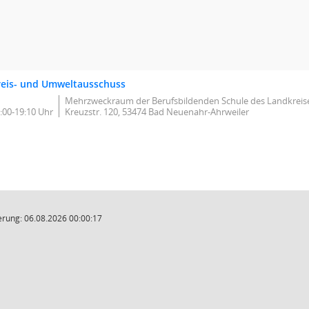
reis- und Umweltausschuss
Mehrzweckraum der Berufsbildenden Schule des Landkreise
:00-19:10 Uhr
Kreuzstr. 120, 53474 Bad Neuenahr-Ahrweiler
rung: 06.08.2026 00:00:17