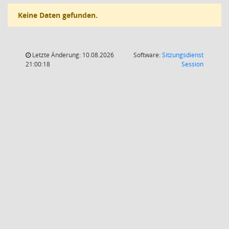
Keine Daten gefunden.
Letzte Änderung: 10.08.2026
Software:
Sitzungsdienst
(Wird in
21:00:18
Session