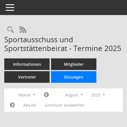
Toggle navigation
Rechercheauswahl
RSS-Feed
Sportausschuss und
Sportstättenbeirat - Termine 2025
Informationen
Mitglieder
Vertreter
Sitzungen
Monat
August
2025
Aktuell
Gremium auswählen