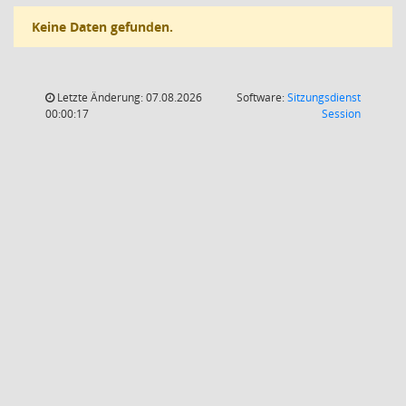
Keine Daten gefunden.
Letzte Änderung: 07.08.2026
Software:
Sitzungsdienst
(Wird in
00:00:17
Session