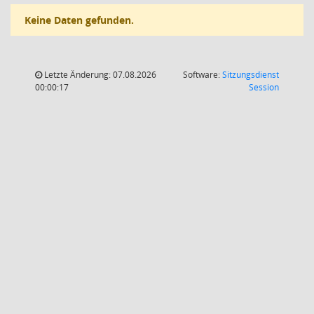
Keine Daten gefunden.
Letzte Änderung: 07.08.2026
Software:
Sitzungsdienst
(Wird in
00:00:17
Session