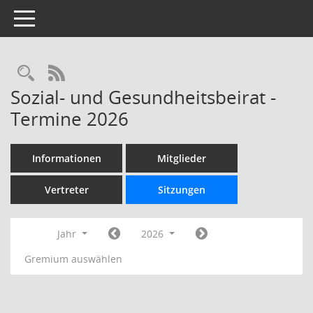
Toggle navigation
Rechercheauswahl
RSS-Feed
Sozial- und Gesundheitsbeirat -
Termine 2026
Informationen
Mitglieder
Vertreter
Sitzungen
Jahr
2026
Gremium auswählen