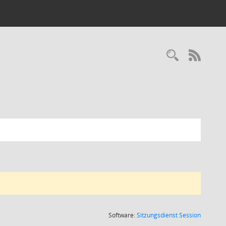
Recherc
RSS-
(Wird in
Software:
Sitzungsdienst
Session