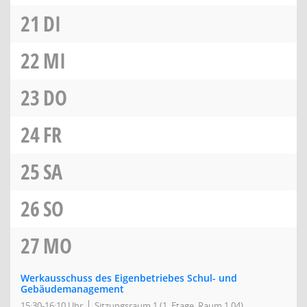
21
DI
22
MI
23
DO
24
FR
25
SA
26
SO
27
MO
Werkausschuss des Eigenbetriebes Schul- und
Gebäudemanagement
15:30-16:10 Uhr
Sitzungsraum 1 (1. Etage, Raum 1.04)