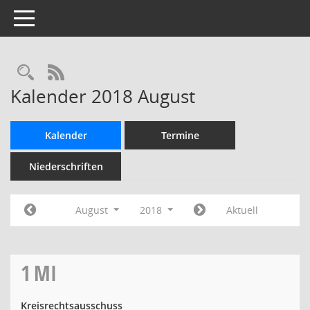
Toggle navigation
Rechercheauswahl
RSS-Feed
Kalender 2018 August
Kalender
Termine
Niederschriften
August
2018
Aktuell
1
MI
Kreisrechtsausschuss