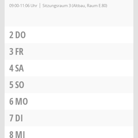
09:00-11:06 Uhr
Sitzungsraum 3 (Altbau, Raum E.80)
2
DO
3
FR
4
SA
5
SO
6
MO
7
DI
8
MI