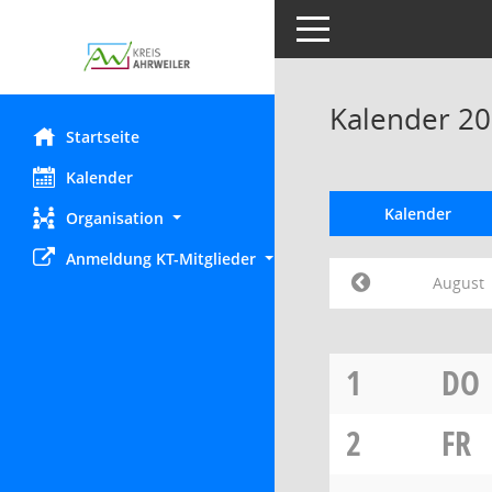
Toggle navigation
Kalender 20
Startseite
Kalender
Kalender
Organisation
Anmeldung KT-Mitglieder
August
1
DO
2
FR