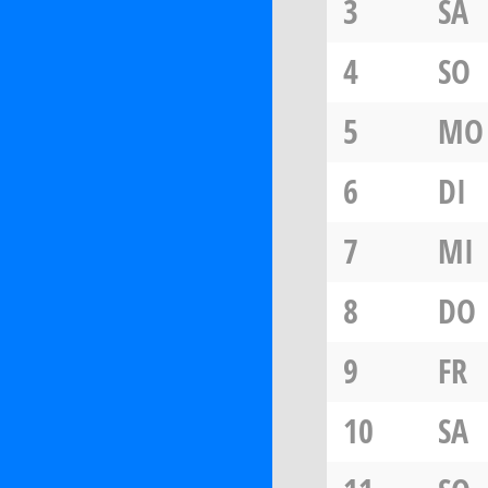
3
SA
4
SO
5
MO
6
DI
7
MI
8
DO
9
FR
10
SA