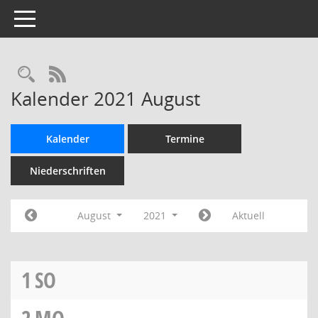
Toggle navigation
Rechercheauswahl
RSS-Feed
Kalender 2021 August
Kalender
Termine
Niederschriften
August
2021
Aktuell
1
SO