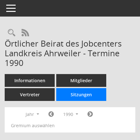
Toggle navigation
Rechercheauswahl
RSS-Feed
Örtlicher Beirat des Jobcenters
Landkreis Ahrweiler - Termine
1990
Informationen
Mitglieder
Vertreter
Sitzungen
Jahr
1990
Gremium auswählen