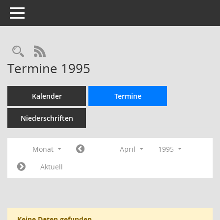
Toggle navigation
Rechercheauswahl
RSS-Feed
Termine 1995
Kalender
Termine
Niederschriften
Monat
April
1995
Aktuell
Keine Daten gefunden.