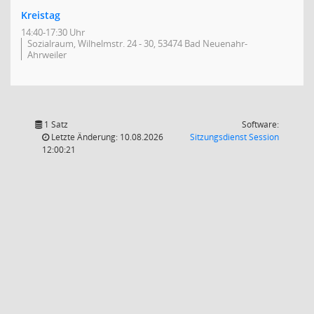
Kreistag
14:40-17:30 Uhr
Sozialraum, Wilhelmstr. 24 - 30, 53474 Bad Neuenahr-
Ahrweiler
1 Satz
Software:
(Wird in
Letzte Änderung: 10.08.2026
Sitzungsdienst
Session
12:00:21