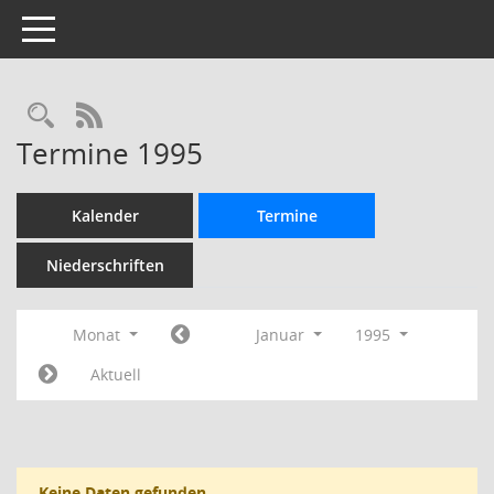
Toggle navigation
Rechercheauswahl
RSS-Feed
Termine 1995
Kalender
Termine
Niederschriften
Monat
Januar
1995
Aktuell
Keine Daten gefunden.