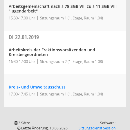
Arbeitsgemeinschaft nach § 78 SGB VIII zu § 11 SGB VIII
"Jugendarbeit"
15:30-17:00 Uhr
Sitzungsraum 1 (1. Etage, Raum 1.04)
DI
22.01.2019
Arbeitskreis der Fraktionsvorsitzenden und
Kreisbeigeordneten
16:30-17:00 Uhr
Sitzungsraum 2 (1. Etage, Raum 1.08)
Kreis- und Umweltausschuss
17:00-17:45 Uhr
Sitzungsraum 1 (1. Etage, Raum 1.04)
3 Sätze
Software:
(Wird in
Letzte Änderung: 10.08.2026
Sitzungsdienst
Session