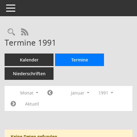
Toggle navigation
Rechercheauswahl
RSS-Feed
Termine 1991
Kalender
Termine
Niederschriften
Monat
Januar
1991
Aktuell
Keine Daten gefunden.