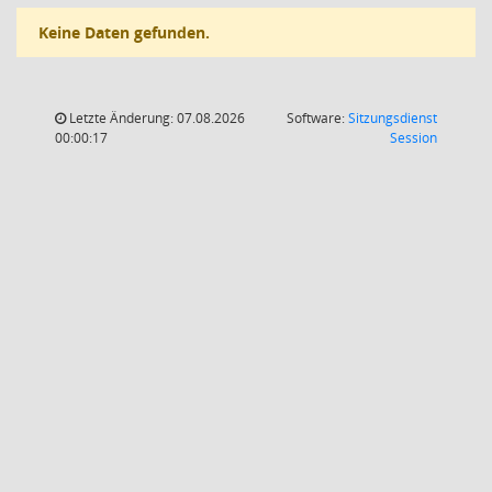
Keine Daten gefunden.
Letzte Änderung: 07.08.2026
Software:
Sitzungsdienst
(Wird in
00:00:17
Session