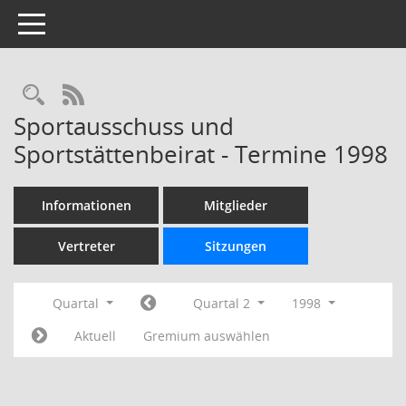
Toggle navigation
Rechercheauswahl
RSS-Feed
Sportausschuss und
Sportstättenbeirat - Termine 1998
Informationen
Mitglieder
Vertreter
Sitzungen
Quartal
Quartal 2
1998
Aktuell
Gremium auswählen