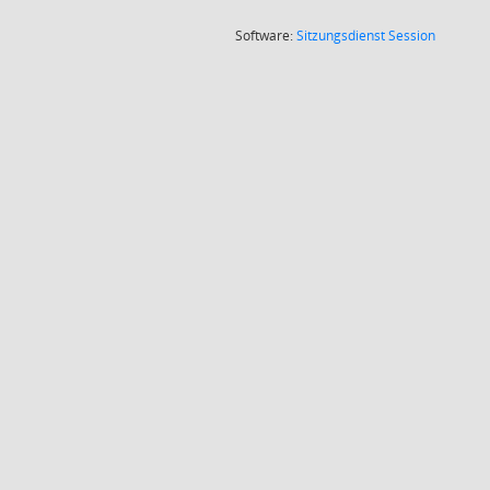
(Wird in
Software:
Sitzungsdienst
Session