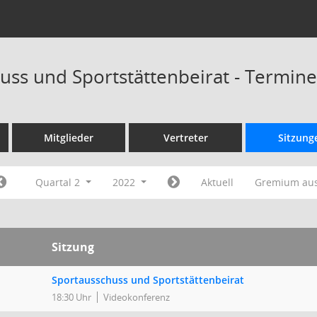
uss und Sportstättenbeirat - Termin
Mitglieder
Vertreter
Sitzung
Quartal 2
2022
Aktuell
Gremium au
Sitzung
Sportausschuss und Sportstättenbeirat
18:30 Uhr
Videokonferenz