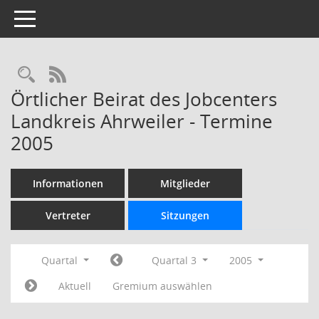
Toggle navigation
Rechercheauswahl
RSS-Feed
Örtlicher Beirat des Jobcenters
Landkreis Ahrweiler - Termine
2005
Informationen
Mitglieder
Vertreter
Sitzungen
Quartal
Quartal 3
2005
Aktuell
Gremium auswählen