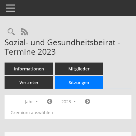
Toggle navigation
Rechercheauswahl
RSS-Feed
Sozial- und Gesundheitsbeirat -
Termine 2023
Informationen
Mitglieder
Vertreter
Sitzungen
Jahr
2023
Gremium auswählen