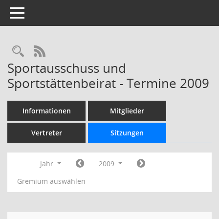
Toggle navigation
Rechercheauswahl
RSS-Feed
Sportausschuss und
Sportstättenbeirat - Termine 2009
Informationen
Mitglieder
Vertreter
Sitzungen
Jahr
2009
Gremium auswählen