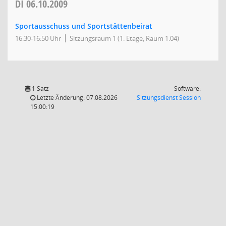
DI
06.10.2009
Sportausschuss und Sportstättenbeirat
16:30-16:50 Uhr
Sitzungsraum 1 (1. Etage, Raum 1.04)
1 Satz
Software:
(Wird in
Letzte Änderung: 07.08.2026
Sitzungsdienst
Session
15:00:19