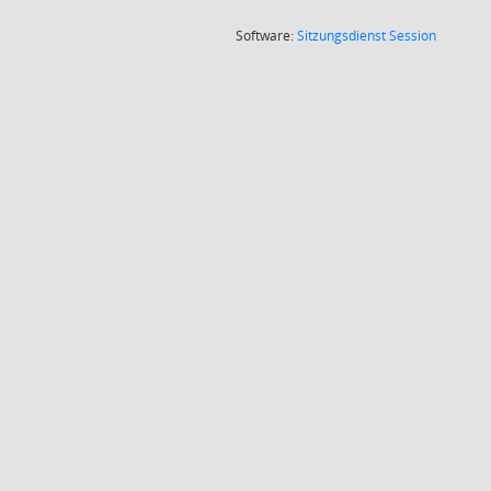
(Wird in
Software:
Sitzungsdienst
Session