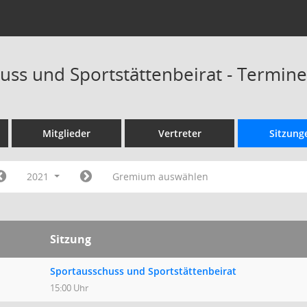
uss und Sportstättenbeirat - Termin
Mitglieder
Vertreter
Sitzung
2021
Gremium auswählen
Sitzung
Sportausschuss und Sportstättenbeirat
15:00 Uhr